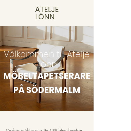
ATELJE
LÖNN
Välkommen till Atelje
Lönn
MÖBELTAPETSERARE
PÅ SÖDERMALM
Ge dina möbler nytt liv. Välj bland vackra,